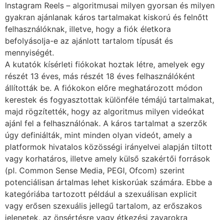
Instagram Reels – algoritmusai milyen gyorsan és milyen
gyakran ajánlanak káros tartalmakat kiskorú és felnőtt
felhasználóknak, illetve, hogy a fiók életkora
befolyásolja-e az ajánlott tartalom típusát és
mennyiségét.
A kutatók kísérleti fiókokat hoztak létre, amelyek egy
részét 13 éves, más részét 18 éves felhasználóként
állították be. A fiókokon előre meghatározott módon
kerestek és fogyasztottak különféle témájú tartalmakat,
majd rögzítették, hogy az algoritmus milyen videókat
ajánl fel a felhasználónak. A káros tartalmat a szerzők
úgy definiálták, mint minden olyan videót, amely a
platformok hivatalos közösségi irányelvei alapján tiltott
vagy korhatáros, illetve amely külső szakértői források
(pl. Common Sense Media, PEGI, Ofcom) szerint
potenciálisan ártalmas lehet kiskorúak számára. Ebbe a
kategóriába tartozott például a szexuálisan explicit
vagy erősen szexuális jellegű tartalom, az erőszakos
jelenetek, az önsértésre vagy étkezési zavarokra