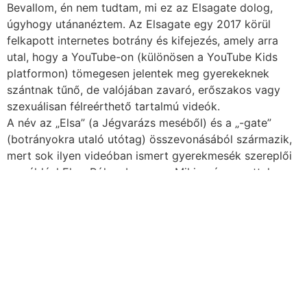
Bevallom, én nem tudtam, mi ez az Elsagate dolog,
úgyhogy utánanéztem. Az Elsagate egy 2017 körül
felkapott internetes botrány és kifejezés, amely arra
utal, hogy a YouTube-on (különösen a YouTube Kids
platformon) tömegesen jelentek meg gyerekeknek
szántnak tűnő, de valójában zavaró, erőszakos vagy
szexuálisan félreérthető tartalmú videók.
A név az „Elsa” (a Jégvarázs meséből) és a „-gate”
(botrányokra utaló utótag) összevonásából származik,
mert sok ilyen videóban ismert gyerekmesék szereplői
— például Elsa, Pókember vagy Miki egér — vettek
részt bizarr, sokszor erőszakos vagy fétisszerű
jelenetekben.
Hát ez. Kedves, nem?
Visszatérve az eredményekre, a vizsgálatban
szereplő kisgyermekeknek szánt videók 3,5%-a volt
nem megfelelő, és az algoritmusok révén ezek
viszonylag gyorsan elérhetővé váltak: az esetek
mintegy 5%-ában már 10 kattintáson belül eljutottak a