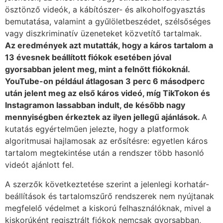
ösztönző videók, a kábítószer- és alkoholfogyasztás
bemutatása, valamint a gyűlöletbeszédet, szélsőséges
vagy diszkriminatív üzeneteket közvetítő tartalmak.
Az eredmények azt mutatták, hogy a káros tartalom a
13 évesnek beállított fiókok esetében jóval
gyorsabban jelent meg, mint a felnőtt fiókoknál.
YouTube-on például átlagosan 3 perc 6 másodperc
után jelent meg az első káros videó, míg TikTokon és
Instagramon lassabban indult, de később nagy
mennyiségben érkeztek az ilyen jellegű ajánlások.
A
kutatás egyértelműen jelezte, hogy a platformok
algoritmusai hajlamosak az erősítésre: egyetlen káros
tartalom megtekintése után a rendszer több hasonló
videót ajánlott fel.
A szerzők következtetése szerint a jelenlegi korhatár-
beállítások és tartalomszűrő rendszerek nem nyújtanak
megfelelő védelmet a kiskorú felhasználóknak, mivel a
kiskorúként regisztrált fiókok nemcsak gyorsabban,