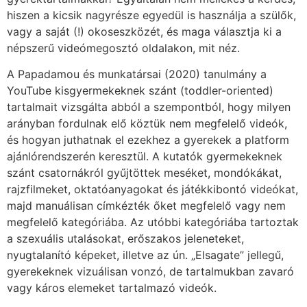
hiszen a kicsik nagyrésze egyedül is használja a szülők,
vagy a saját (!) okoseszközét, és maga választja ki a
népszerű videómegosztó oldalakon, mit néz.
A Papadamou és munkatársai (2020) tanulmány a
YouTube kisgyermekeknek szánt (toddler-oriented)
tartalmait vizsgálta abból a szempontból, hogy milyen
arányban fordulnak elő köztük nem megfelelő videók,
és hogyan juthatnak el ezekhez a gyerekek a platform
ajánlórendszerén keresztül. A kutatók gyermekeknek
szánt csatornákról gyűjtöttek meséket, mondókákat,
rajzfilmeket, oktatóanyagokat és játékkibontó videókat,
majd manuálisan címkézték őket megfelelő vagy nem
megfelelő kategóriába. Az utóbbi kategóriába tartoztak
a szexuális utalásokat, erőszakos jeleneteket,
nyugtalanító képeket, illetve az ún. „Elsagate” jellegű,
gyerekeknek vizuálisan vonzó, de tartalmukban zavaró
vagy káros elemeket tartalmazó videók.