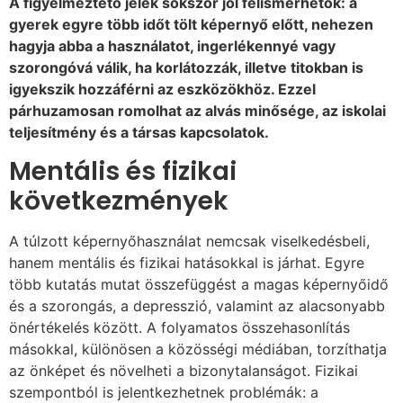
A figyelmeztető jelek sokszor jól felismerhetők: a
gyerek egyre több időt tölt képernyő előtt, nehezen
hagyja abba a használatot, ingerlékennyé vagy
szorongóvá válik, ha korlátozzák, illetve titokban is
igyekszik hozzáférni az eszközökhöz. Ezzel
párhuzamosan romolhat az alvás minősége, az iskolai
teljesítmény és a társas kapcsolatok.
Mentális és fizikai
következmények
A túlzott képernyőhasználat nemcsak viselkedésbeli,
hanem mentális és fizikai hatásokkal is járhat. Egyre
több kutatás mutat összefüggést a magas képernyőidő
és a szorongás, a depresszió, valamint az alacsonyabb
önértékelés között. A folyamatos összehasonlítás
másokkal, különösen a közösségi médiában, torzíthatja
az önképet és növelheti a bizonytalanságot. Fizikai
szempontból is jelentkezhetnek problémák: a