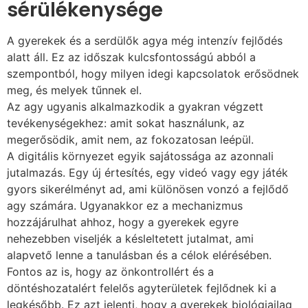
sérülékenysége
A gyerekek és a serdülők agya még intenzív fejlődés
alatt áll. Ez az időszak kulcsfontosságú abból a
szempontból, hogy milyen idegi kapcsolatok erősödnek
meg, és melyek tűnnek el.
Az agy ugyanis alkalmazkodik a gyakran végzett
tevékenységekhez: amit sokat használunk, az
megerősödik, amit nem, az fokozatosan leépül.
A digitális környezet egyik sajátossága az azonnali
jutalmazás. Egy új értesítés, egy videó vagy egy játék
gyors sikerélményt ad, ami különösen vonzó a fejlődő
agy számára. Ugyanakkor ez a mechanizmus
hozzájárulhat ahhoz, hogy a gyerekek egyre
nehezebben viseljék a késleltetett jutalmat, ami
alapvető lenne a tanulásban és a célok elérésében.
Fontos az is, hogy az önkontrollért és a
döntéshozatalért felelős agyterületek fejlődnek ki a
legkésőbb. Ez azt jelenti, hogy a gyerekek biológiailag