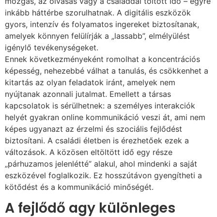
mozgás, az olvasás vagy a családdal töltött idő – egyre
inkább háttérbe szorulhatnak. A digitális eszközök
gyors, intenzív és folyamatos ingereket biztosítanak,
amelyek könnyen felülírják a „lassabb”, elmélyülést
igénylő tevékenységeket.
Ennek következményeként romolhat a koncentrációs
képesség, nehezebbé válhat a tanulás, és csökkenhet a
kitartás az olyan feladatok iránt, amelyek nem
nyújtanak azonnali jutalmat. Emellett a társas
kapcsolatok is sérülhetnek: a személyes interakciók
helyét gyakran online kommunikáció veszi át, ami nem
képes ugyanazt az érzelmi és szociális fejlődést
biztosítani. A családi életben is érezhetőek ezek a
változások. A közösen eltöltött idő egy része
„párhuzamos jelenlétté” alakul, ahol mindenki a saját
eszközével foglalkozik. Ez hosszútávon gyengítheti a
kötődést és a kommunikáció minőségét.
A fejlődő agy különleges