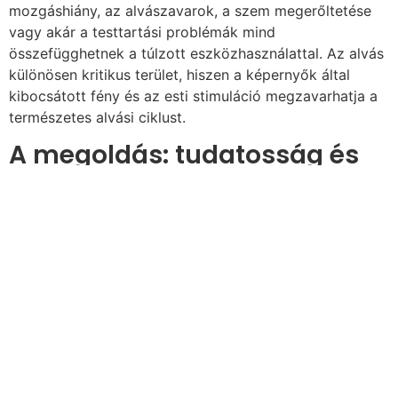
mozgáshiány, az alvászavarok, a szem megerőltetése
vagy akár a testtartási problémák mind
összefügghetnek a túlzott eszközhasználattal. Az alvás
különösen kritikus terület, hiszen a képernyők által
kibocsátott fény és az esti stimuláció megzavarhatja a
természetes alvási ciklust.
A megoldás: tudatosság és
egyensúly
A képernyőhasználat kérdésére nincs egyetlen egyszerű
szabály vagy gyors megoldás. A hangsúly sokkal
inkább egy átgondolt, tudatos szemléleten van, amely
nemcsak a mennyiséget, hanem a tartalmat és annak
hatását is figyelembe veszi.
A cél nem pusztán az idő korlátozása, hanem a
gyerekek fejlődését támogató környezet kialakítása.
Az egyik legfontosabb lépés annak megértése, hogy