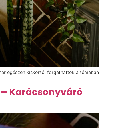
 már egészen kiskortól forgathattok a témában
at – Karácsonyváró