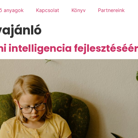
tő anyagok
Kapcsolat
Könyv
Partnereink
ajánló
 intelligencia fejlesztéséér