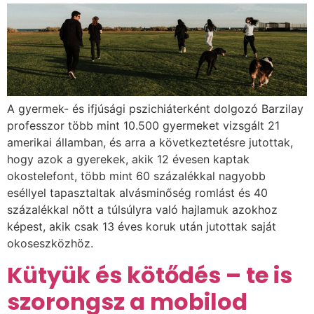
A gyermek- és ifjúsági pszichiáterként dolgozó Barzilay
professzor több mint 10.500 gyermeket vizsgált 21
amerikai államban, és arra a következtetésre jutottak,
hogy azok a gyerekek, akik 12 évesen kaptak
okostelefont, több mint 60 százalékkal nagyobb
eséllyel tapasztaltak alvásminőség romlást és 40
százalékkal nőtt a túlsúlyra való hajlamuk azokhoz
képest, akik csak 13 éves koruk után jutottak saját
okoseszközhöz.
Kütyük és kötődés – te is
szorongsz a mobilod