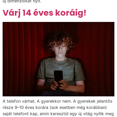
új dimenziókat nyit.
Várj 14 éves koráig!
A telefon várhat. A gyerekkor nem. A gyerekek jelentős
része 9–10 éves korára (sok esetben még korábban)
saját telefont kap, amin keresztül egy új világ nyílik meg