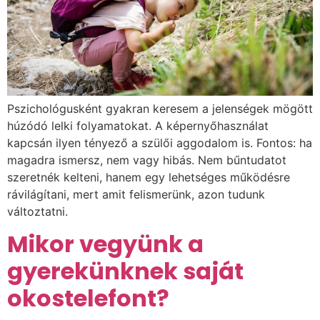
Pszichológusként gyakran keresem a jelenségek mögött
húzódó lelki folyamatokat. A képernyőhasználat
kapcsán ilyen tényező a szülői aggodalom is. Fontos: ha
magadra ismersz, nem vagy hibás. Nem bűntudatot
szeretnék kelteni, hanem egy lehetséges működésre
rávilágítani, mert amit felismerünk, azon tudunk
változtatni.
Mikor vegyünk a
gyerekünknek saját
okostelefont?