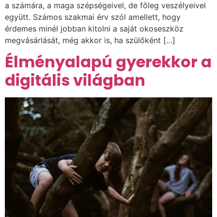
a számára, a maga szépségeivel, de főleg veszélyeivel
együtt. Számos szakmai érv szól amellett, hogy
érdemes minél jobban kitolni a saját okoseszköz
megvásárlását, még akkor is, ha szülőként […]
Élményalapú gyerekkor a
digitális világban